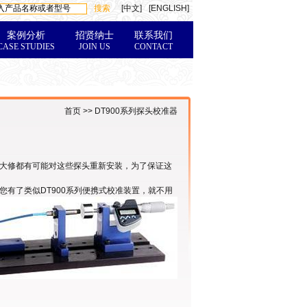
[中文]
[ENGLISH]
案例分析
招贤纳士
联系我们
CASE STUDIES
JOIN US
CONTACT
首页 >> DT900系列探头校准器
大修
都有可能对这些探头重新安装，为了保证这
有了类似DT900系列便携式校准装置，就
不用