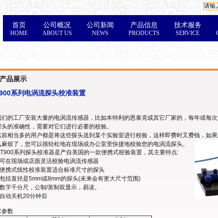
首页
公司概况
公司新闻
产品信息
技术服务
HOME
ABOUT US
NEWS
PRODUCTS
SERVICE
产品展示
T900系列电涡流探头校准装置
们的工厂安装大量的电涡流传感器，比如本特利的恩泰克或其它厂家的，每年或每次
探头的准确性，需要对它们进行必要的校验。
前相当多的用户都是将这些探头送到某个实验室进行校验，这样即费时又费钱，如果您
么麻烦了，您可以很轻松地在现场或办公室里快捷地校验您的电涡流探头。
T900系列探头校准器是产自美国的一款便携式校验装置，其主要特点:
 可在现场或店面灵活校验电涡流传感器
 便携式线性校准装置适合标准尺寸的探头
包括直径是5mm或8mm的探头(未来会有更大尺寸范围)
 数字千分尺，公制/英制双显示，易读。
自动关机20分钟后
术参数