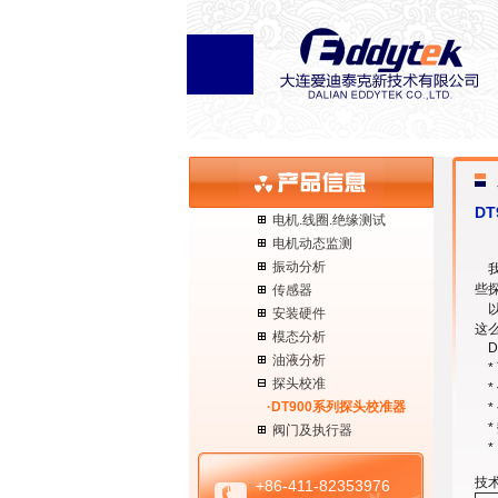
D
电机.线圈.绝缘测试
电机动态监测
振动分析
我
些
传感器
以
安装硬件
这
模态分析
D
油液分析
*
探头校准
*
·DT900系列探头校准器
* 
*
阀门及执行器
* 
技
+86-411-82353976