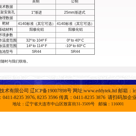
英制
公制
技术数据
架安装孔
1"渐进
25mm渐进式
物理数据
靶材
4140标准（其它可选）
4140标准（其它可选）
基础材料
阳极化铝
阳极化铝
环境参数
作温度范围
32º to 104º F
0º to 40º C
放温度范围
14º to 114º F
-10º to 60º C
电池型号
SR44
SR44
迎随时与我们联络。
i
新技术有限公司
辽ICP备19007898号
网址:www.eddytek.ltd
邮箱：
411-8235 3976, 8235 3596 传真：0411-8235 3876 请扫码
地址：辽宁省大连市中山区致富街31-3509号 邮编：116001