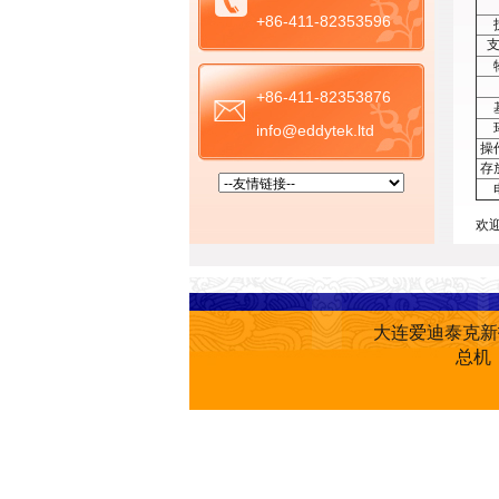
+86-411-82353596
支
+86-411-82353876
info@eddytek.ltd
操
存
欢
大连爱迪泰克
总机：0